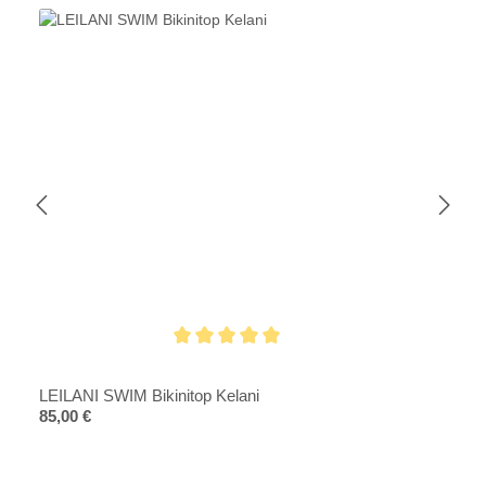
Durchschnittliche Bewertung von 5 von 5 Sternen
LEILANI SWIM Bikinitop Kelani
Regulärer Preis:
85,00 €