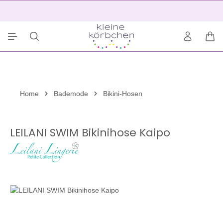
alt springen
2
War
Home
Bademode
Bikini-Hosen
LEILANI SWIM Bikinihose Kaipo
Bildergalerie überspringen