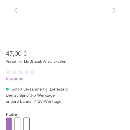
47,00 €
Preise inkl. MwSt. zzgl. Versandkosten
Durchschnittliche Bewertung von 0 von 5 Sternen
Bewerten
Sofort versandfertig. Lieferzeit:
Deutschland 3-5 Werktage
andere Länder 4-10 Werktage
Farbe