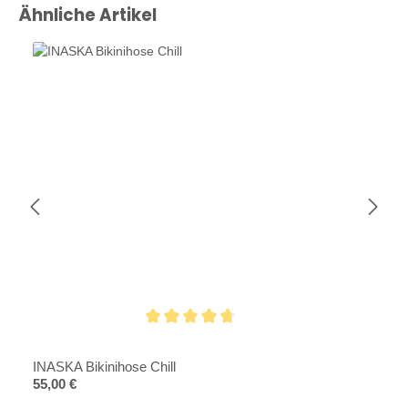
Produktgalerie überspringen
Ähnliche Artikel
Durchschnittliche Bewertung von 4.6 von 5 Sternen
INASKA Bikinihose Chill
Regulärer Preis:
55,00 €