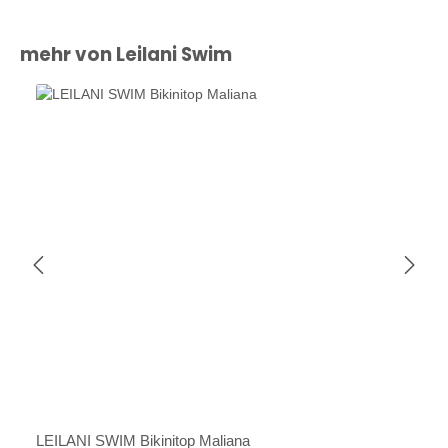
Produktgalerie überspringen
mehr von Leilani Swim
LEILANI SWIM Bikinitop Maliana