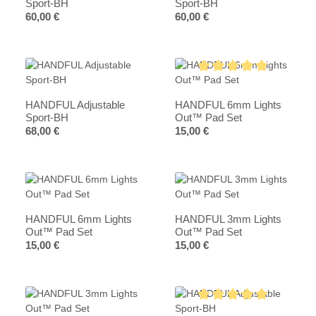
Sport-BH
Sport-BH
Regulärer Preis:
Regulärer Preis:
60,00 €
60,00 €
Durchschnittliche Bewertung vo
HANDFUL Adjustable
HANDFUL 6mm Lights
Sport-BH
Out™ Pad Set
Regulärer Preis:
Regulärer Preis:
68,00 €
15,00 €
HANDFUL 6mm Lights
HANDFUL 3mm Lights
Out™ Pad Set
Out™ Pad Set
Regulärer Preis:
Regulärer Preis:
15,00 €
15,00 €
Durchschnittliche Bewertung vo