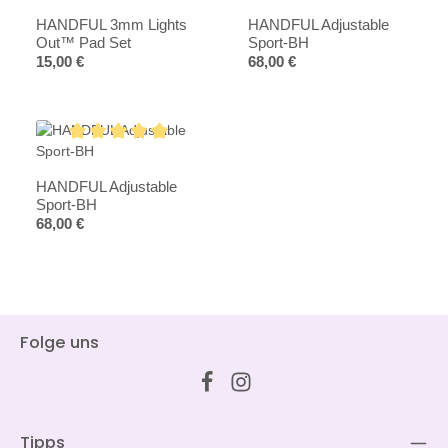
HANDFUL 3mm Lights
HANDFUL Adjustable
Out™ Pad Set
Sport-BH
Regulärer Preis:
Regulärer Preis:
15,00 €
68,00 €
Durchschnittliche Bewertung von 4.8 von 5 Sternen
HANDFUL Adjustable
Sport-BH
Regulärer Preis:
68,00 €
Folge uns
Tipps