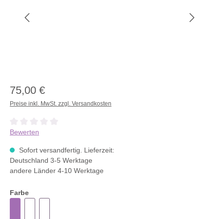
75,00 €
Preise inkl. MwSt. zzgl. Versandkosten
Durchschnittliche Bewertung von 0 von 5 Sternen
Bewerten
Sofort versandfertig. Lieferzeit:
Deutschland 3-5 Werktage
andere Länder 4-10 Werktage
Farbe