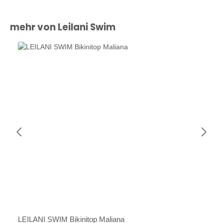
Produktgalerie überspringen
mehr von Leilani Swim
LEILANI SWIM Bikinitop Maliana