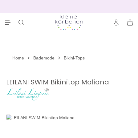
alt springen
2
War
Home
Bademode
Bikini-Tops
LEILANI SWIM Bikinitop Maliana
Bildergalerie überspringen