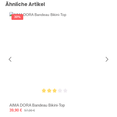
Produktgalerie überspringen
Ähnliche Artikel
30
%
Durchschnittliche Bewertung von 3 von 5 Sternen
AIMA DORA Bandeau Bikini-Top
Verkaufspreis:
39,90 €
Regulärer Preis:
57,00 €