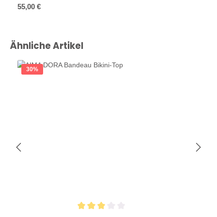
Regulärer Preis:
55,00 €
Produktgalerie überspringen
Ähnliche Artikel
30
%
Durchschnittliche Bewertung von 3 von 5 Sternen