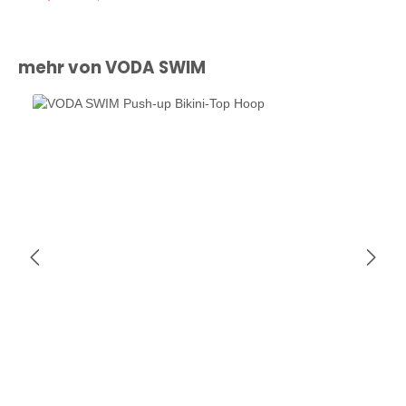
Produktgalerie überspringen
mehr von VODA SWIM