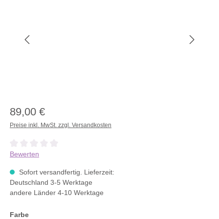
89,00 €
Preise inkl. MwSt. zzgl. Versandkosten
Durchschnittliche Bewertung von 0 von 5 Sternen
Bewerten
Sofort versandfertig. Lieferzeit:
Deutschland 3-5 Werktage
andere Länder 4-10 Werktage
Farbe