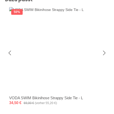
50
%
VODA SWIM Bikinihose Strappy Side Tie - L
Verkaufspreis:
34,50 €
Regulärer Preis:
69,00 €
(vorher 55,20 €)