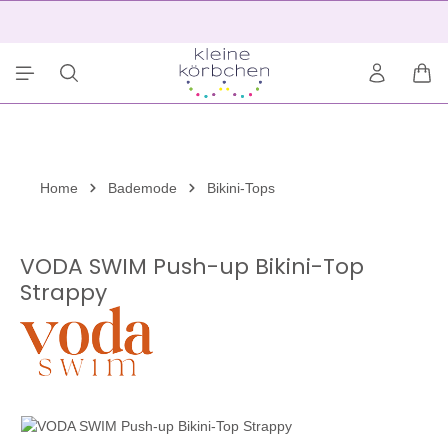
alt springen
2
War
Home
Bademode
Bikini-Tops
VODA SWIM Push-up Bikini-Top
Strappy
Bildergalerie überspringen