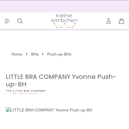
alt springen
2
War
Home
BHs
Push-up-BHs
LITTLE BRA COMPANY Yvonne Push-
up-BH
Bildergalerie überspringen