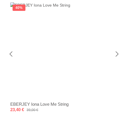
40
%
EBERJEY Iona Love Me String
Verkaufspreis:
23,40 €
Regulärer Preis:
39,00 €