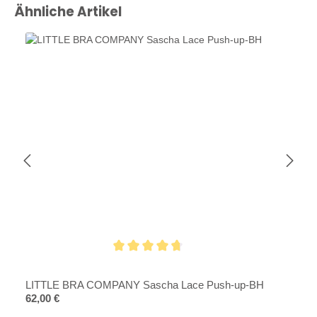
Produktgalerie überspringen
Ähnliche Artikel
Durchschnittliche Bewertung von 4.6 von 5 Sternen
LITTLE BRA COMPANY Sascha Lace Push-up-BH
Regulärer Preis:
62,00 €