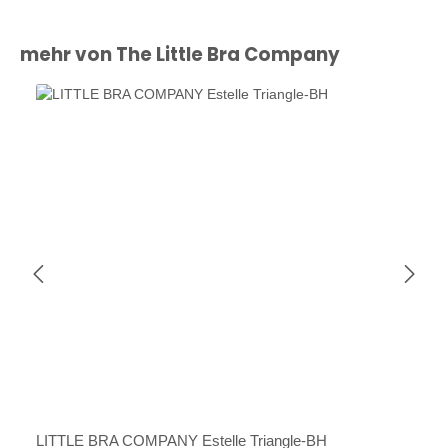
Produktgalerie überspringen
mehr von The Little Bra Company
LITTLE BRA COMPANY Estelle Triangle-BH