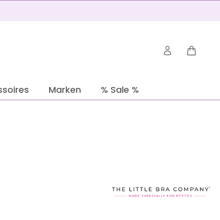
Warenko
soires
Marken
% Sale %