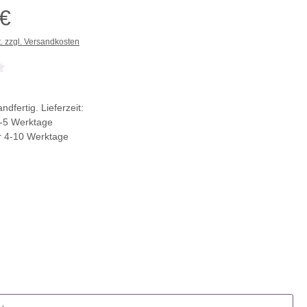
 €
t. zzgl. Versandkosten
che Bewertung von 0 von 5 Sternen
ndfertig. Lieferzeit:
-5 Werktage
r 4-10 Werktage
ählen