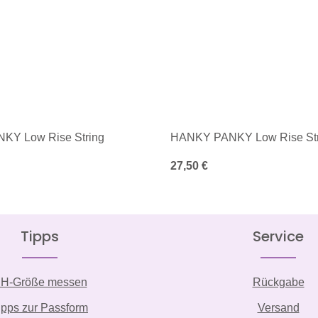
KY Low Rise String
HANKY PANKY Low Rise Str
is:
Regulärer Preis:
27,50 €
Tipps
Service
H-Größe messen
Rückgabe
ipps zur Passform
Versand