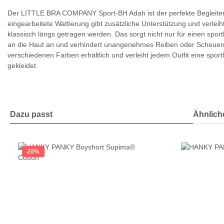
Der LITTLE BRA COMPANY Sport-BH Adah ist der perfekte Begleiter fü
eingearbeitete Wattierung gibt zusätzliche Unterstützung und verle
klassisch längs getragen werden. Das sorgt nicht nur für einen spor
an die Haut an und verhindert unangenehmes Reiben oder Scheuern.
verschiedenen Farben erhältlich und verleiht jedem Outfit eine spo
gekleidet.
Dazu passt
Ähnliche
Produktgalerie überspringen
20
%