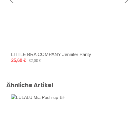
LITTLE BRA COMPANY Jennifer Panty
Verkaufspreis:
25,60 €
Regulärer Preis:
32,00 €
Produktgalerie überspringen
Ähnliche Artikel