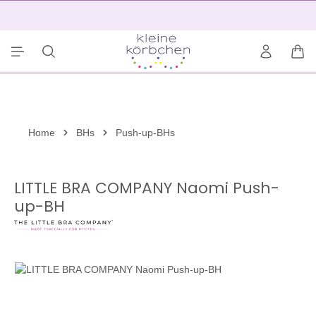
alt springen
2
War
Home
BHs
Push-up-BHs
LITTLE BRA COMPANY Naomi Push-
up-BH
Bildergalerie überspringen