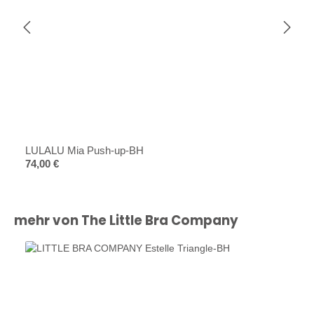
LULALU Mia Push-up-BH
Regulärer Preis:
74,00 €
Produktgalerie überspringen
mehr von The Little Bra Company