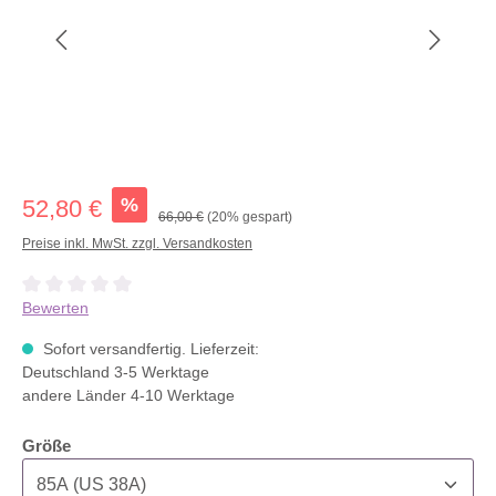
%
52,80 €
66,00 €
(20% gespart)
Preise inkl. MwSt. zzgl. Versandkosten
Durchschnittliche Bewertung von 0 von 5 Sternen
Bewerten
Sofort versandfertig. Lieferzeit:
Deutschland 3-5 Werktage
andere Länder 4-10 Werktage
auswählen
Größe