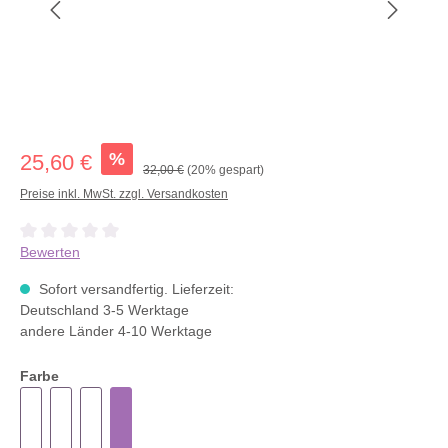
%
25,60 €
32,00 €
(20% gespart)
Preise inkl. MwSt. zzgl. Versandkosten
Durchschnittliche Bewertung von 0 von 5 Sternen
Bewerten
Sofort versandfertig. Lieferzeit:
Deutschland 3-5 Werktage
andere Länder 4-10 Werktage
Farbe