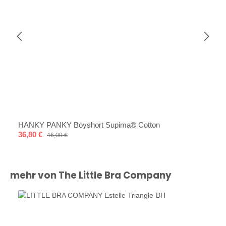
HANKY PANKY Boyshort Supima® Cotton
Verkaufspreis:
36,80 €
Regulärer Preis:
46,00 €
Produktgalerie überspringen
mehr von The Little Bra Company