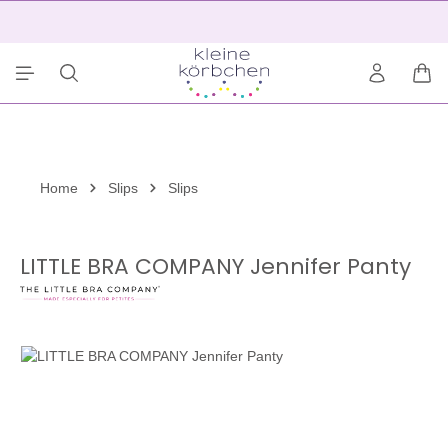
alt springen
2
War
Home
Slips
Slips
LITTLE BRA COMPANY Jennifer Panty
Bildergalerie überspringen