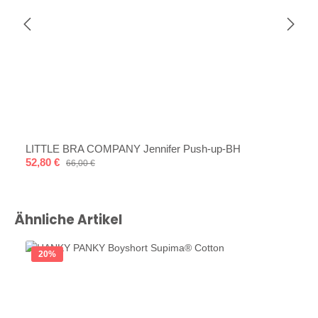
LITTLE BRA COMPANY Jennifer Push-up-BH
Verkaufspreis:
52,80 €
Regulärer Preis:
66,00 €
Produktgalerie überspringen
Ähnliche Artikel
20
%