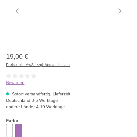
19,00 €
Preise inkl. MwSt. zzgl. Versandkosten
Durchschnittliche Bewertung von 0 von 5 Sternen
Bewerten
Sofort versandfertig. Lieferzeit:
Deutschland 3-5 Werktage
andere Länder 4-10 Werktage
Farbe