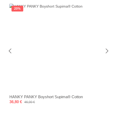
20
%
HANKY PANKY Boyshort Supima® Cotton
Verkaufspreis:
36,80 €
Regulärer Preis:
46,00 €