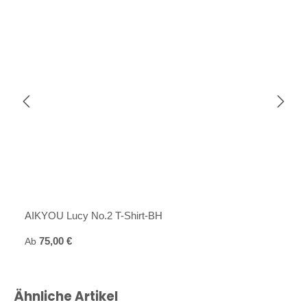
AIKYOU Lucy No.2 T-Shirt-BH
Regulärer Preis:
Ab
75,00 €
Produktgalerie überspringen
Ähnliche Artikel