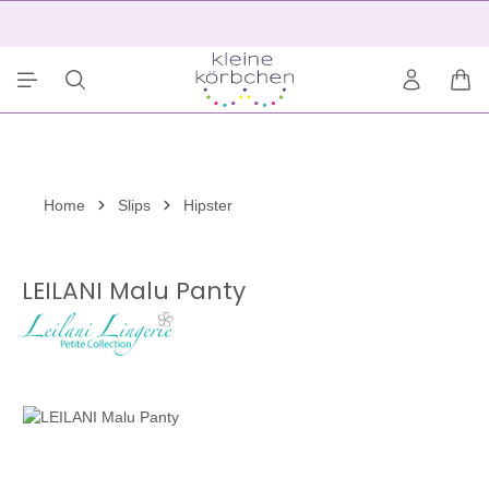
alt springen
2
War
Home
Slips
Hipster
LEILANI Malu Panty
Bildergalerie überspringen