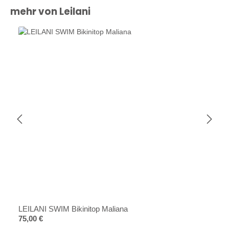
Produktgalerie überspringen
mehr von Leilani
LEILANI SWIM Bikinitop Maliana
Regulärer Preis:
75,00 €