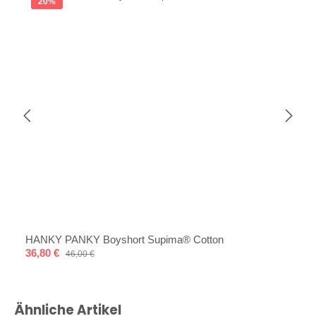
20
%
HANKY PANKY Boyshort Supima® Cotton
Verkaufspreis:
36,80 €
Regulärer Preis:
46,00 €
Produktgalerie überspringen
Ähnliche Artikel