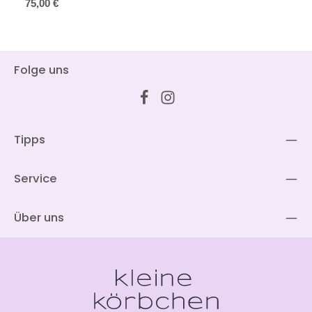
Regulärer Preis:
75,00 €
Folge uns
Tipps
Service
Über uns