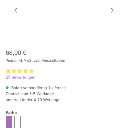
68,00 €
Preise inkl. MwSt. zzgl. Versandkosten
Durchschnittliche Bewertung von 4.8 von 5 Sternen
29 Bewertungen
Sofort versandfertig. Lieferzeit:
Deutschland 3-5 Werktage
andere Länder 4-10 Werktage
Farbe