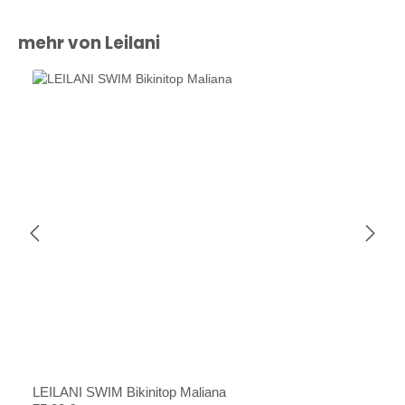
Produktgalerie überspringen
mehr von Leilani
LEILANI SWIM Bikinitop Maliana