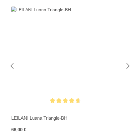
Durchschnittliche Bewertung von 4.8 von 5 Sternen
LEILANI Luana Triangle-BH
Regulärer Preis:
68,00 €