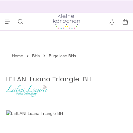
alt springen
2
War
Home
BHs
Bügellose BHs
LEILANI Luana Triangle-BH
Bildergalerie überspringen