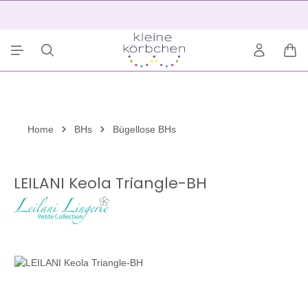
alt springen
2
War
Home
BHs
Bügellose BHs
LEILANI Keola Triangle-BH
Bildergalerie überspringen