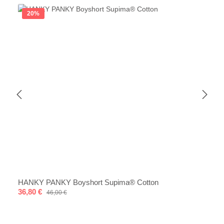
20
%
HANKY PANKY Boyshort Supima® Cotton
Verkaufspreis:
36,80 €
Regulärer Preis:
46,00 €