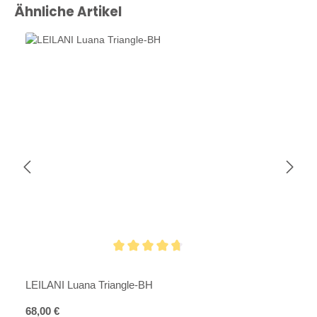
Produktgalerie überspringen
Ähnliche Artikel
Durchschnittliche Bewertung von 4.8 von 5 Sternen
LEILANI Luana Triangle-BH
Regulärer Preis:
68,00 €