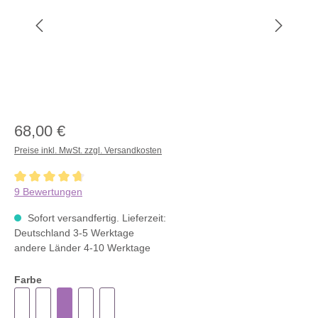
68,00 €
Preise inkl. MwSt. zzgl. Versandkosten
Durchschnittliche Bewertung von 4.6 von 5 Sternen
9 Bewertungen
Sofort versandfertig. Lieferzeit:
Deutschland 3-5 Werktage
andere Länder 4-10 Werktage
Farbe