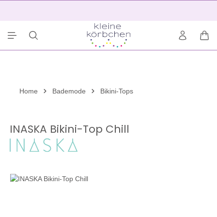
alt springen
2
War
Home
Bademode
Bikini-Tops
INASKA Bikini-Top Chill
Bildergalerie überspringen