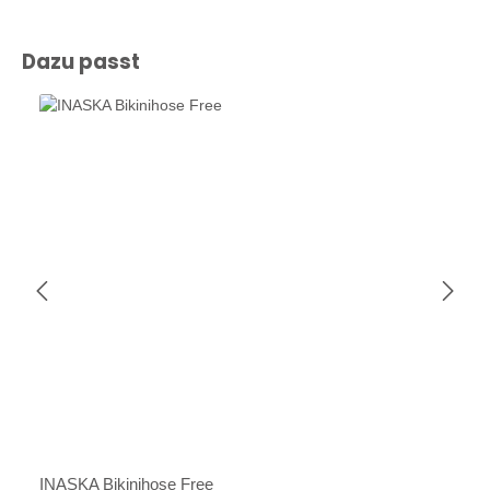
Produktgalerie überspringen
Dazu passt
INASKA Bikinihose Free