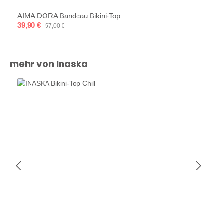
AIMA DORA Bandeau Bikini-Top
Verkaufspreis:
39,90 €
Regulärer Preis:
57,00 €
Produktgalerie überspringen
mehr von Inaska