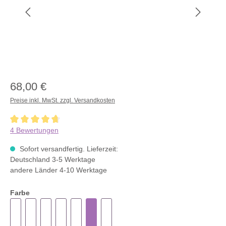
68,00 €
Preise inkl. MwSt. zzgl. Versandkosten
Durchschnittliche Bewertung von 4.7 von 5 Sternen
4 Bewertungen
Sofort versandfertig. Lieferzeit:
Deutschland 3-5 Werktage
andere Länder 4-10 Werktage
Farbe