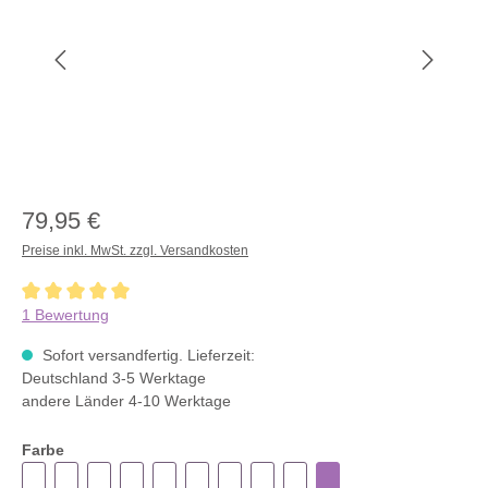
79,95 €
Preise inkl. MwSt. zzgl. Versandkosten
Durchschnittliche Bewertung von 5 von 5 Sternen
1 Bewertung
Sofort versandfertig. Lieferzeit:
Deutschland 3-5 Werktage
andere Länder 4-10 Werktage
Farbe