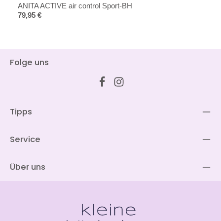
ANITA ACTIVE air control Sport-BH
Regulärer Preis:
79,95 €
Folge uns
Tipps
Service
Über uns