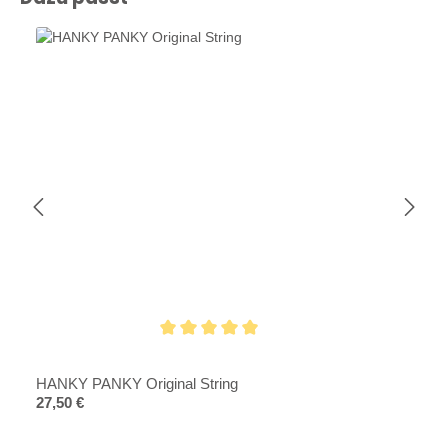
Durchschnittliche Bewertung von 5 von 5 Sternen
HANKY PANKY Original String
Regulärer Preis:
27,50 €