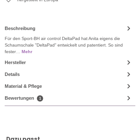
Beschreibung
Für den Sport-BH air control DeltaPad hat Anita eigens die
Schaumschale "DeltaPad" entwickelt und patentiert. So sind
fester…
Mehr
Hersteller
Details
Material & Pflege
Bewertungen
1
Produktgalerie überspringen
Dazu passt