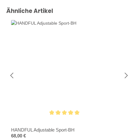
Produktgalerie überspringen
Ähnliche Artikel
Durchschnittliche Bewertung von 4.8 von 5 Sternen
HANDFUL Adjustable Sport-BH
Regulärer Preis:
68,00 €