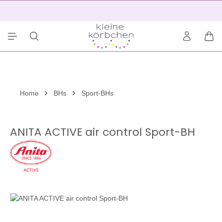
alt springen
2
War
Home
BHs
Sport-BHs
ANITA ACTIVE air control Sport-BH
Bildergalerie überspringen