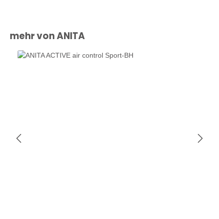
Produktgalerie überspringen
mehr von ANITA