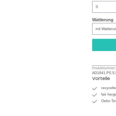
a
Wattierung
Produktnummer:
AD1841.PS.S.
Vorteile
recycelt
fair herg
Oeko-Tex 