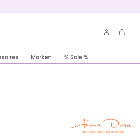
Warenko
soires
Marken
% Sale %