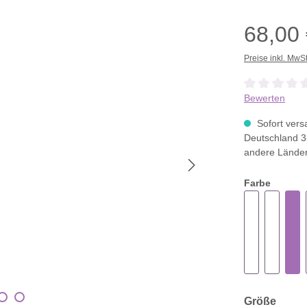
68,00
Preise inkl. MwS
Durchschnittli
Bewerten
Sofort versa
Deutschland 3
andere Lände
Farbe
ausw
Größe