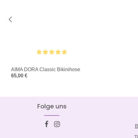
Durchschnittliche Bewertung von 5 von 5 Sternen
AIMA DORA Classic Bikinihose
Regulärer Preis:
65,00 €
Folge uns
B
T