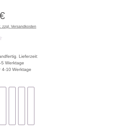
 €
t. zzgl. Versandkosten
che Bewertung von 0 von 5 Sternen
ndfertig. Lieferzeit:
-5 Werktage
r 4-10 Werktage
ählen