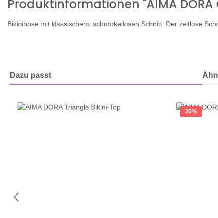
Produktinformationen "AIMA DORA C
Bikinihose mit klassischem, schnörkellosen Schnitt. Der zeitlose Schn
Dazu passt
Ähnl
Produktgalerie überspringen
30
%