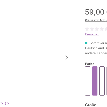
59,00
Preise inkl. MwS
Durchschnittli
Bewerten
Sofort versa
Deutschland 3
andere Lände
Farbe
ausw
Größe