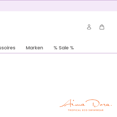
Warenko
soires
Marken
% Sale %