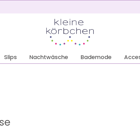
2
Slips
Nachtwäsche
Bademode
Acces
ose