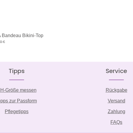
Bandeau Bikini-Top
:
lärer Preis:
0 €
Tipps
Service
H-Größe messen
Rückgabe
ipps zur Passform
Versand
Pflegetipps
Zahlung
FAQs