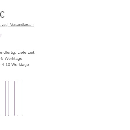
 €
t. zzgl. Versandkosten
che Bewertung von 0 von 5 Sternen
ndfertig. Lieferzeit:
-5 Werktage
r 4-10 Werktage
ählen