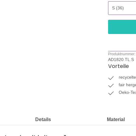
Produktnummer:
AD1820.TL.S
Vorteile
recycelt
fair herg
Oeko-Tex 
Details
Material