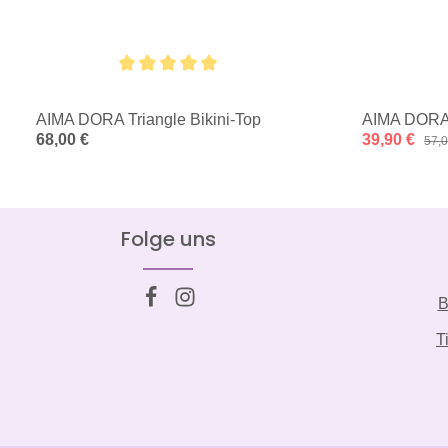
Durchschnittliche Bewertung von 5 von 5 Sternen
AIMA DORA Triangle Bikini-Top
AIMA DORA 
Regulärer Preis:
68,00 €
Verkaufspreis
39,90 €
Regu
57,0
Folge uns
B
T