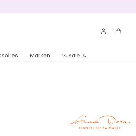
Warenko
soires
Marken
% Sale %