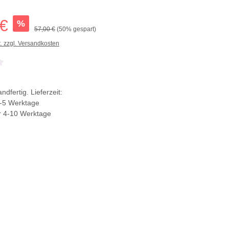
 €
%
57,00 €
(50% gespart)
t. zzgl. Versandkosten
che Bewertung von 0 von 5 Sternen
ndfertig. Lieferzeit:
-5 Werktage
r 4-10 Werktage
ählen