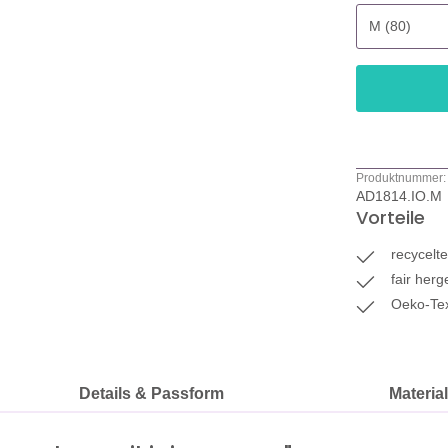
Produktnummer:
AD1814.IO.M
Vorteile
recycelt
fair herg
Oeko-Tex 
Details & Passform
Materia