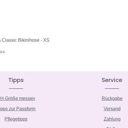
Classic Bikinihose - XS
:
lärer Preis:
0 €
Tipps
Service
H-Größe messen
Rückgabe
ipps zur Passform
Versand
Pflegetipps
Zahlung