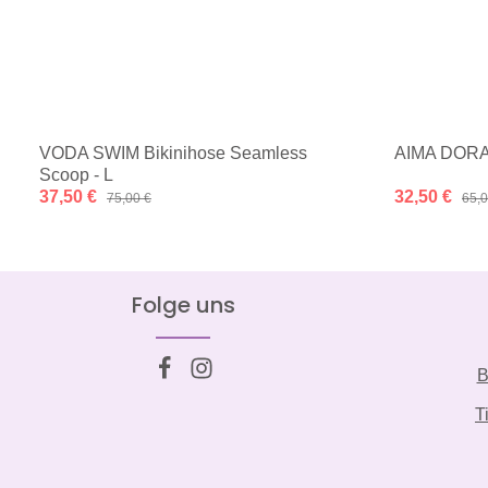
VODA SWIM Bikinihose Seamless
AIMA DORA 
Scoop - L
Verkaufspreis:
37,50 €
Verkaufspreis
32,50 €
Regulärer Preis:
Regu
75,00 €
65,0
Folge uns
B
T