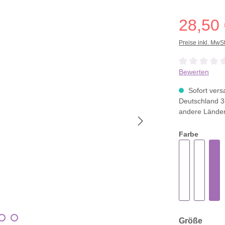
28,50
Preise inkl. MwS
Durchschnittli
Bewerten
Sofort versa
Deutschland 3
andere Lände
Farbe
ausw
Größe