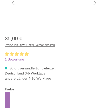
35,00 €
Preise inkl. MwSt. zzgl. Versandkosten
Durchschnittliche Bewertung von 5 von 5 Sternen
1 Bewertung
Sofort versandfertig. Lieferzeit:
Deutschland 3-5 Werktage
andere Länder 4-10 Werktage
Farbe