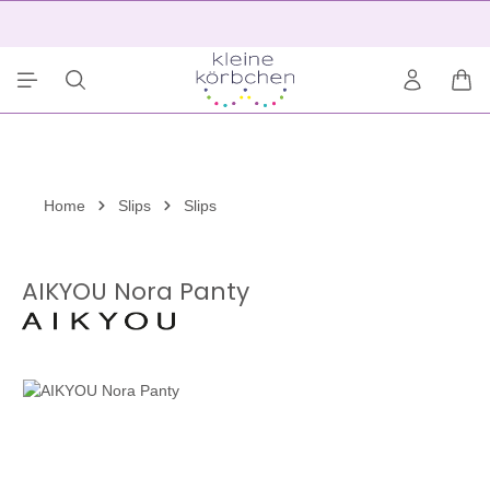
alt springen
2
War
Home
Slips
Slips
AIKYOU Nora Panty
Bildergalerie überspringen