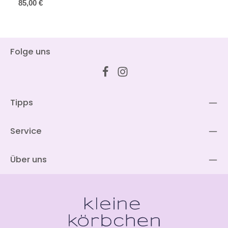
Regulärer Preis:
85,00 €
Folge uns
Tipps
Service
Über uns