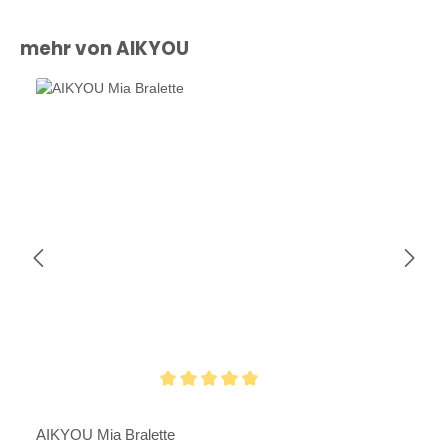
Produktgalerie überspringen
mehr von AIKYOU
Durchschnittliche Bewertung von 5 von 5 Sternen
AIKYOU Mia Bralette