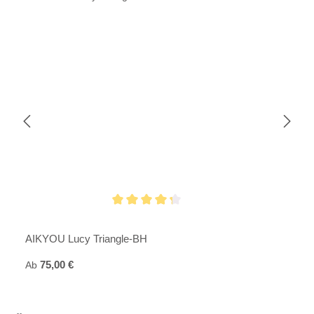
Durchschnittliche Bewertung von 4.3 von 5 Sternen
AIKYOU Lucy Triangle-BH
Regulärer Preis:
Ab
75,00 €