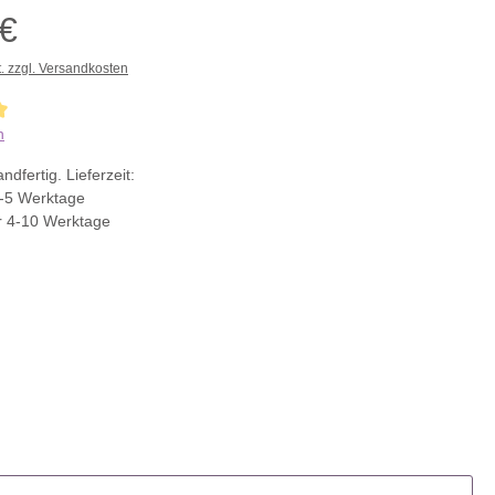
 €
t. zzgl. Versandkosten
che Bewertung von 5 von 5 Sternen
n
ndfertig. Lieferzeit:
-5 Werktage
r 4-10 Werktage
ählen