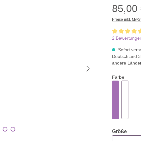
85,00
Preise inkl. MwS
Durchschnittli
2 Bewertunge
Sofort versa
Deutschland 3
andere Lände
Farbe
ausw
Größe