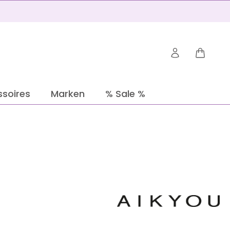
Warenko
soires
Marken
% Sale %