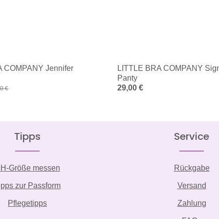
A COMPANY Jennifer
LITTLE BRA COMPANY Sign
Panty
:
Regulärer Preis:
29,00 €
lärer Preis:
0 €
Tipps
Service
H-Größe messen
Rückgabe
ipps zur Passform
Versand
Pflegetipps
Zahlung