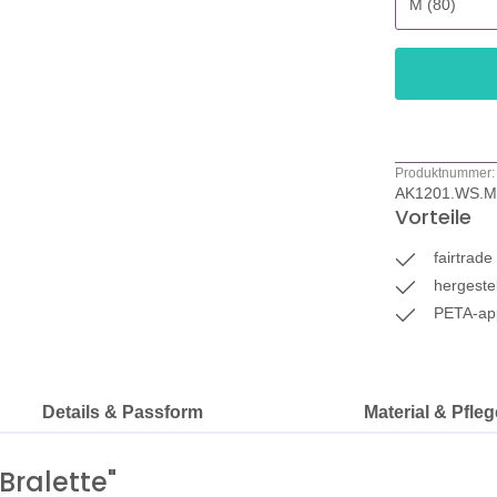
Produktnummer:
AK1201.WS.M
Vorteile
fairtrad
hergestel
PETA-ap
Details & Passform
Material & Pfleg
Bralette"