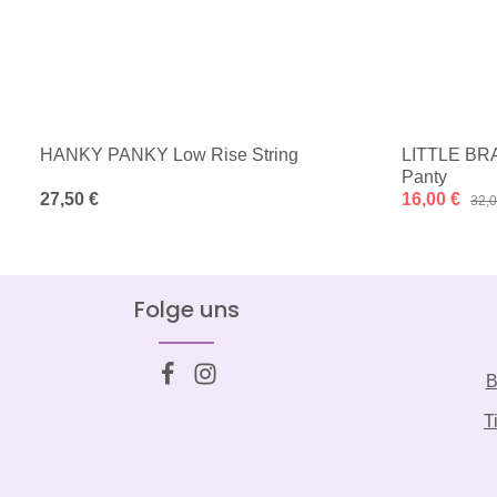
HANKY PANKY Low Rise String
LITTLE BR
Panty
Regulärer Preis:
27,50 €
Verkaufspreis
16,00 €
Regu
32,0
Folge uns
B
T