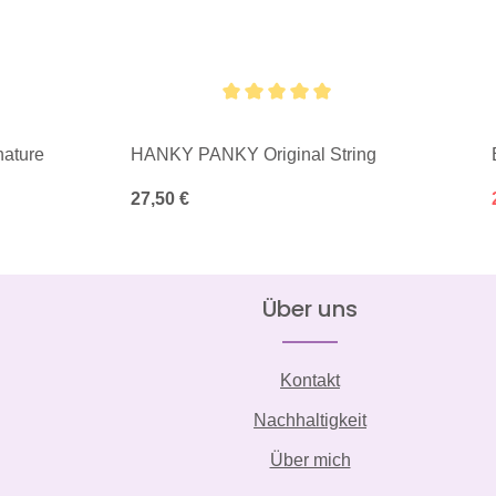
Durchschnittliche Bewertung von 5 von 5 Sternen
ature
HANKY PANKY Original String
Regulärer Preis:
27,50 €
Über uns
Kontakt
Nachhaltigkeit
Über mich