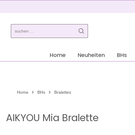
springen
Zur Hauptnavigation springen
Home
Neuheiten
BHs
Home
BHs
Bralettes
AIKYOU Mia Bralette