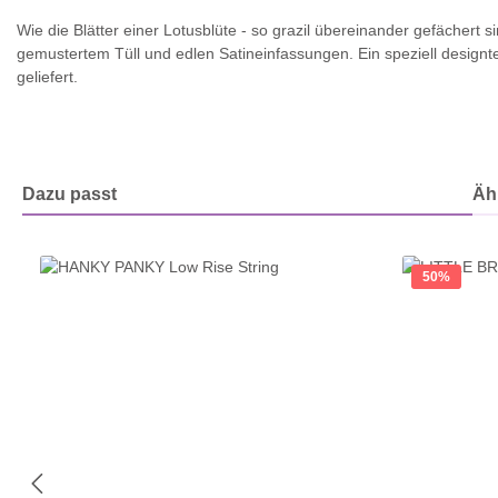
Wie die Blätter einer Lotusblüte - so grazil übereinander gefächert s
gemustertem Tüll und edlen Satineinfassungen. Ein speziell designte
geliefert.
Dazu passt
Ähn
Produktgalerie überspringen
50
%