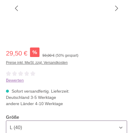
%
29,50 €
59,00 €
(50% gespart)
Preise inkl. MwSt. zzgl. Versandkosten
Durchschnittliche Bewertung von 0 von 5 Sternen
Bewerten
Sofort versandfertig. Lieferzeit:
Deutschland 3-5 Werktage
andere Länder 4-10 Werktage
auswählen
Größe