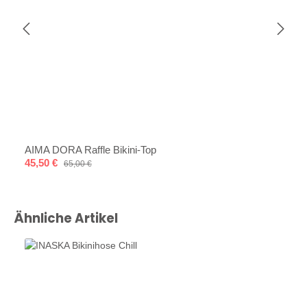
AIMA DORA Raffle Bikini-Top
Verkaufspreis:
45,50 €
Regulärer Preis:
65,00 €
Produktgalerie überspringen
Ähnliche Artikel