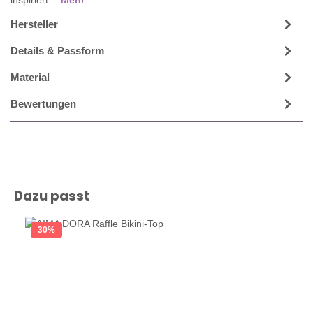
Hersteller
Details & Passform
Material
Bewertungen
Produktgalerie überspringen
Dazu passt
30
%