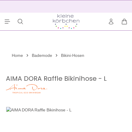
alt springen
2
War
Home
Bademode
Bikini-Hosen
AIMA DORA Raffle Bikinihose - L
Bildergalerie überspringen