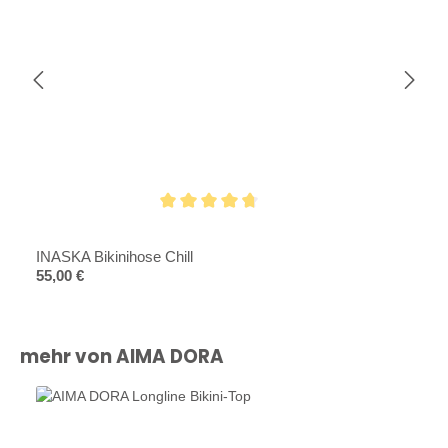
Durchschnittliche Bewertung von 4.6 von 5 Sternen
INASKA Bikinihose Chill
Regulärer Preis:
55,00 €
Produktgalerie überspringen
mehr von AIMA DORA