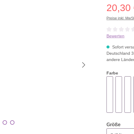
20,30
Preise inkl. MwS
Durchschnittli
Bewerten
Sofort versa
Deutschland 3
andere Lände
Farbe
ausw
Größe