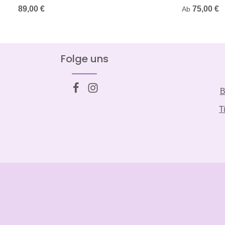
Regulärer Preis:
89,00 €
Regulärer Pre
75,00 €
Ab
Folge uns
B
T