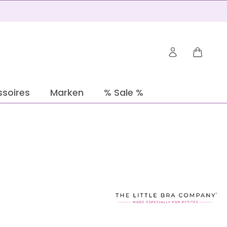
Warenko
soires
Marken
% Sale %