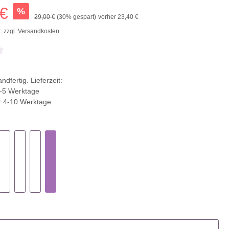
 €
%
29,00 €
(30% gespart)
vorher 23,40 €
t. zzgl. Versandkosten
che Bewertung von 0 von 5 Sternen
ndfertig. Lieferzeit:
-5 Werktage
r 4-10 Werktage
ählen