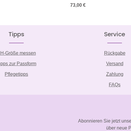
is:
Regulärer Preis:
73,00 €
Tipps
Service
H-Größe messen
Rückgabe
ipps zur Passform
Versand
Pflegetipps
Zahlung
FAQs
Abonnieren Sie jetzt uns
über neue P