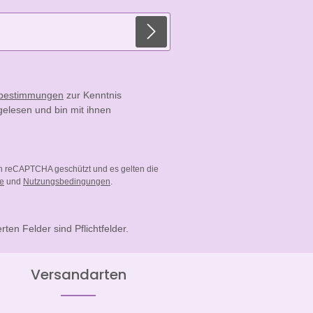
E-Mail-Adresse*
zbestimmungen
zur Kenntnis
elesen und bin mit ihnen
ch reCAPTCHA geschützt und es gelten die
ie
und
Nutzungsbedingungen
.
rten Felder sind Pflichtfelder.
Versandarten