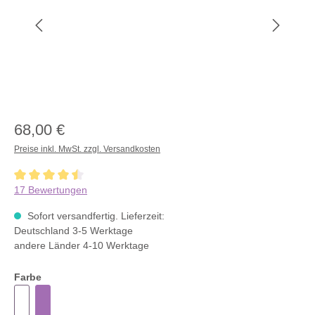
68,00 €
Preise inkl. MwSt. zzgl. Versandkosten
Durchschnittliche Bewertung von 4.4 von 5 Sternen
17 Bewertungen
Sofort versandfertig. Lieferzeit:
Deutschland 3-5 Werktage
andere Länder 4-10 Werktage
Farbe