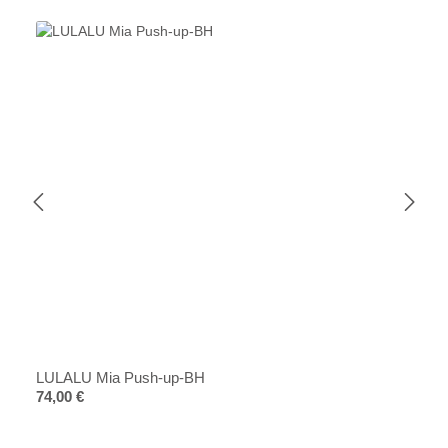
LULALU Mia Push-up-BH
Regulärer Preis:
74,00 €