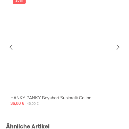
20
%
HANKY PANKY Boyshort Supima® Cotton
Verkaufspreis:
36,80 €
Regulärer Preis:
46,00 €
Produktgalerie überspringen
Ähnliche Artikel