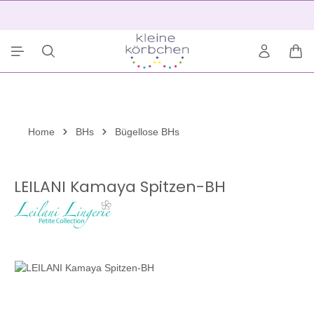
alt springen
2
War
Home
BHs
Bügellose BHs
LEILANI Kamaya Spitzen-BH
Bildergalerie überspringen