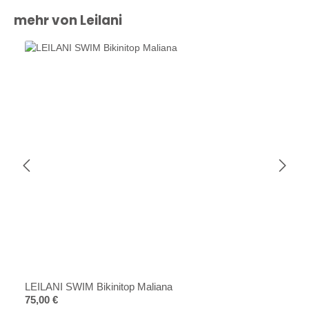
Produktgalerie überspringen
mehr von Leilani
LEILANI SWIM Bikinitop Maliana
Regulärer Preis:
75,00 €