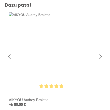
Produktgalerie überspringen
Dazu passt
Durchschnittliche Bewertung von 5 von 5 Sternen
AIKYOU Audrey Bralette
Regulärer Preis:
Ab
80,00 €