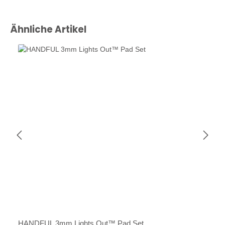
Produktgalerie überspringen
Ähnliche Artikel
HANDFUL 3mm Lights Out™ Pad Set