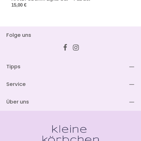
Regulärer Preis:
15,00 €
Folge uns
Tipps
Service
Über uns