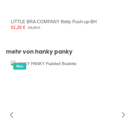
LITTLE BRA COMPANY Betty Push-up-BH
Verkaufspreis:
51,20 €
Regulärer Preis:
64,00 €
Produktgalerie überspringen
mehr von hanky panky
Neu