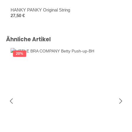
Durchschnittliche Bewertung von 5 von 5 Sternen
HANKY PANKY Original String
Regulärer Preis:
27,50 €
Produktgalerie überspringen
Ähnliche Artikel
20
%