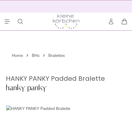
alt springen
2
War
Home
BHs
Bralettes
HANKY PANKY Padded Bralette
Bildergalerie überspringen