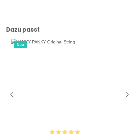
Produktgalerie überspringen
Dazu passt
Neu