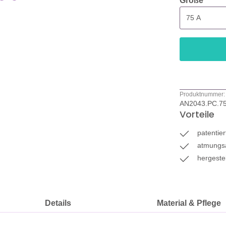
Größe
Produktnummer:
AN2043.PC.7
Vorteile
patentie
atmungsa
hergestel
Details
Material & Pflege