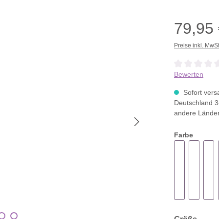
79,95
Preise inkl. MwS
Durchschnittli
Bewerten
Sofort versa
Deutschland 3
andere Lände
Farbe
ausw