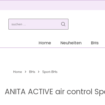
springen
Zur Hauptnavigation springen
Home
Neuheiten
BHs
Home
BHs
Sport-BHs
ANITA ACTIVE air control S