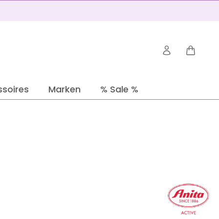
Warenko
soires
Marken
% Sale %