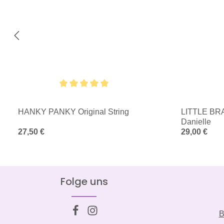
Durchschnittliche Bewertung von 5 von 5 Sternen
HANKY PANKY Original String
LITTLE BR
Danielle
Regulärer Preis:
27,50 €
Regulärer Pre
29,00 €
Folge uns
B