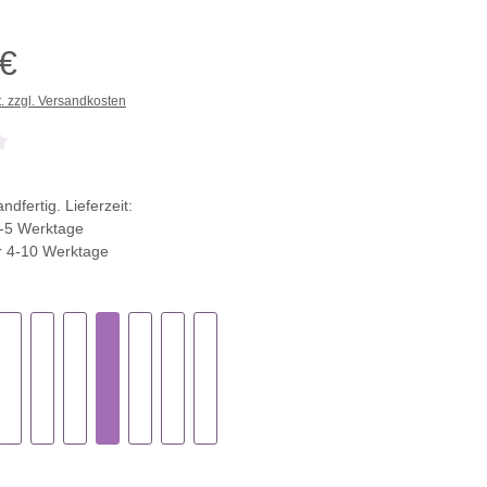
 €
t. zzgl. Versandkosten
che Bewertung von 0 von 5 Sternen
ndfertig. Lieferzeit:
-5 Werktage
r 4-10 Werktage
ählen