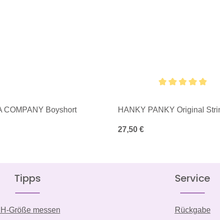
Durchschnittliche Bewertung von
A COMPANY Boyshort
HANKY PANKY Original Stri
is:
Regulärer Preis:
27,50 €
Tipps
Service
H-Größe messen
Rückgabe