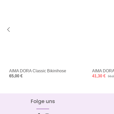
AIMA DORA Classic Bikinihose
AIMA DORA 
Regulärer Preis:
65,00 €
Verkaufspreis
41,30 €
Regu
59,0
Folge uns