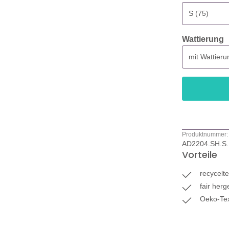
a
Wattierung
Produktnummer:
AD2204.SH.S
Vorteile
recycelt
fair herg
Oeko-Tex 