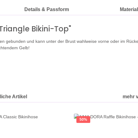
Details & Passform
Materia
riangle Bikini-Top"
Nacken gebunden und kann unter der Brust wahlweise vorne oder im Rü
uchtendem Gelb!
iche Artikel
mehr 
50
%