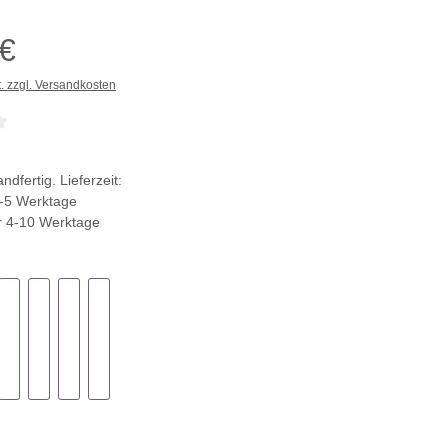
 €
t. zzgl. Versandkosten
che Bewertung von 0 von 5 Sternen
ndfertig. Lieferzeit:
-5 Werktage
r 4-10 Werktage
ählen