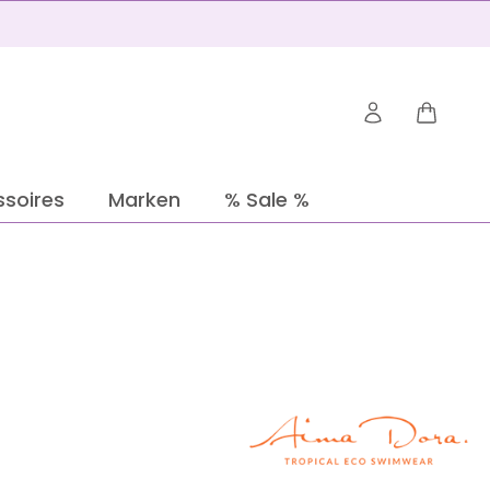
Warenko
soires
Marken
% Sale %