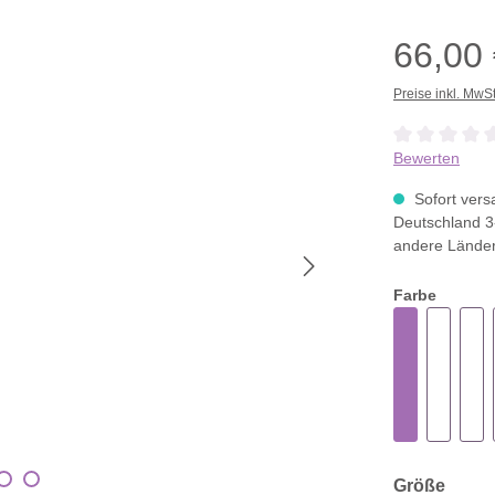
66,00
Preise inkl. MwS
Durchschnittli
Bewerten
Sofort versa
Deutschland 3
andere Lände
Farbe
ausw
Größe