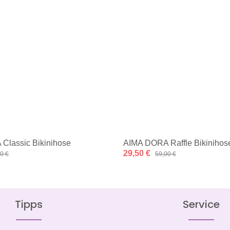
Classic Bikinihose
AIMA DORA Raffle Bikinihose
:
Verkaufspreis:
29,50 €
lärer Preis:
Regulärer Preis:
0 €
59,00 €
Tipps
Service