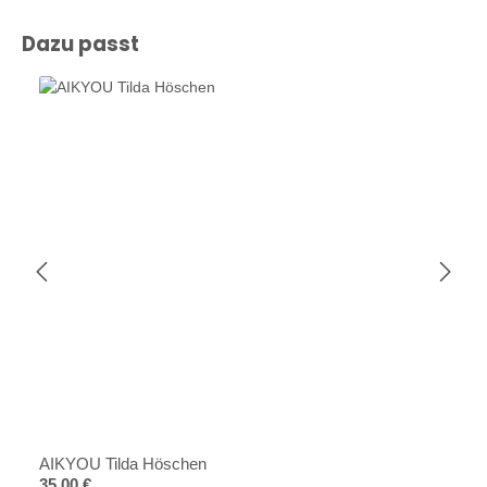
Produktgalerie überspringen
Dazu passt
AIKYOU Tilda Höschen
Regulärer Preis:
35,00 €