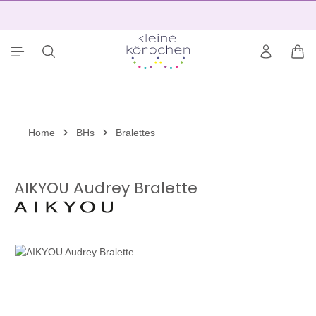
alt springen
2
War
Home
BHs
Bralettes
AIKYOU Audrey Bralette
Bildergalerie überspringen