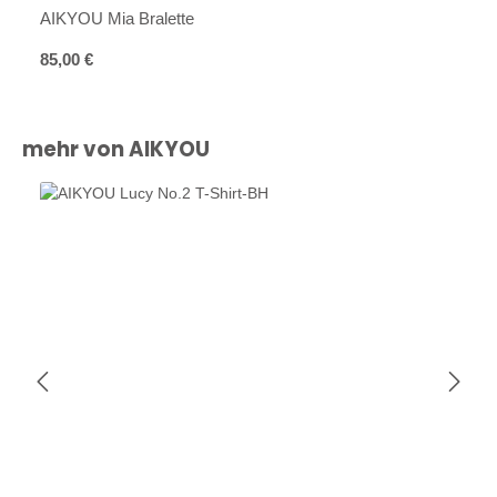
AIKYOU Mia Bralette
Regulärer Preis:
85,00 €
Produktgalerie überspringen
mehr von AIKYOU